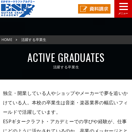
学校概要
HOME
活躍する卒業生
学科コース
メッセージ
ESPヒストリー
学校の特長
ACTIVE GRADUATES
入学案内
学科・コース紹介
活躍する卒業生
就職進路指導
募集要項
学費について
学生マンション
スペシャル
学費サポート
短期大学併修制度
就職進路指導
就職実績
卒業生紹介
独立・開業している人やショップやメーカーで夢を追いか
けている人。本校の卒業生は音楽・楽器業界の幅広いフィ
よくある質問
各校紹介
イベント
学生作品
来校アーティスト
ールドで活躍しています。
アーティストメッセージ
講師の腕自慢
東京校
ESPギタークラフト・アカデミーでの学びや経験が、仕事
オープンキャンパス
資料請求
にどのように活かされているのか、卒業のメッセージとと