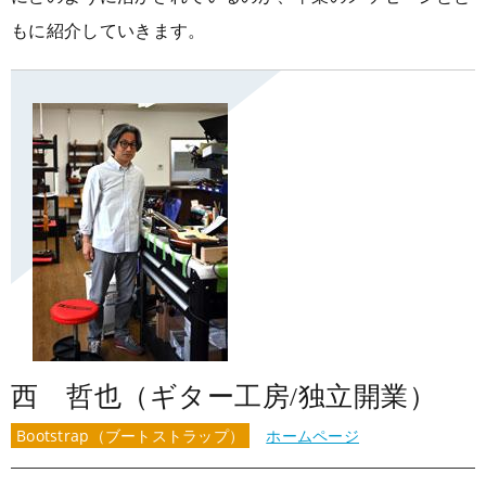
大阪校
コラム
GCAの人気動画紹介
お問い合わせ
もに紹介していきます。
西 哲也（ギター工房/独立開業）
Bootstrap（ブートストラップ）
ホームページ