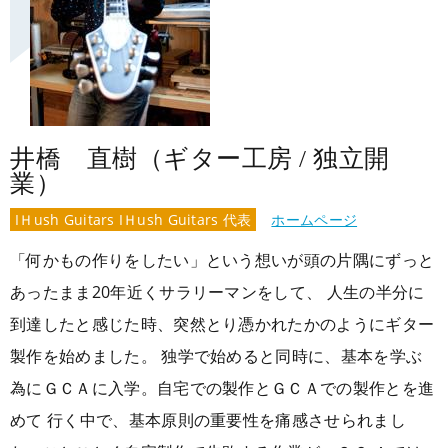
井橋 直樹（ギター工房 / 独立開
業）
IＨush Guitars IＨush Guitars 代表
ホームページ
「何かもの作りをしたい」という想いが頭の片隅にずっと
あったまま20年近くサラリーマンをして、 人生の半分に
到達したと感じた時、突然とり憑かれたかのようにギター
製作を始めました。 独学で始めると同時に、基本を学ぶ
為にＧＣＡに入学。自宅での製作とＧＣＡでの製作とを進
めて 行く中で、基本原則の重要性を痛感させられまし