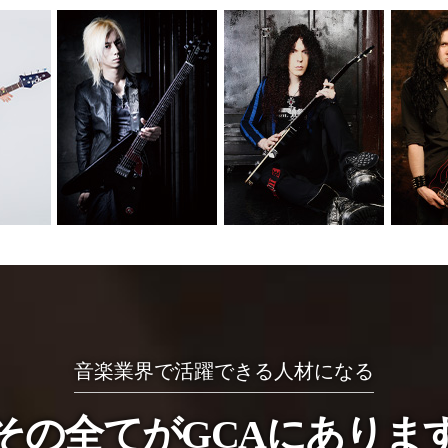
、メタリカといった多
愛用し、海外でもトッ
るギターメーカー「株
機関です。
音楽業界で活躍できる人材になる
その全てがGCAにありま