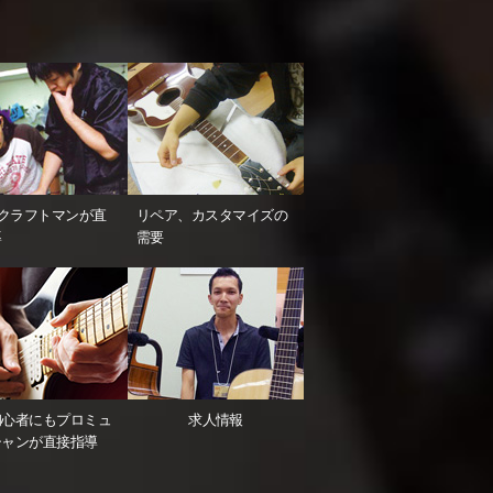
のクラフトマンが直
リペア、カスタマイズの
導
需要
。
初心者にもプロミュ
求人情報
シャンが直接指導
しました。設計、開発、製作、修