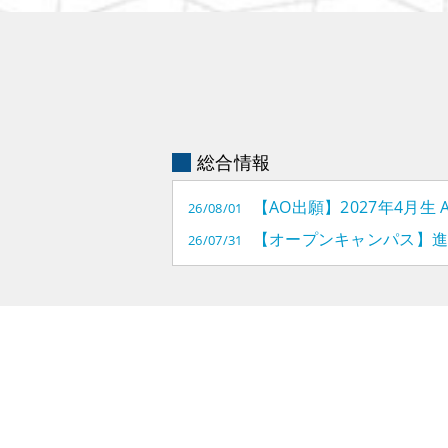
総合情報
ギターメーカーで
【AO出願】2027年4月生
26/08/01
な環境があなたを
【オープンキャンパス】
26/07/31
す。
ESPギタークラフト・アカデ
フィー、WANIMA、04Limited