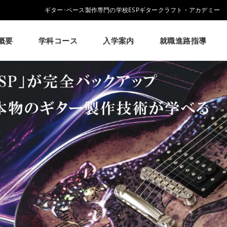
ギター･ベース製作専門の学校ESPギタークラフト・アカデミー
概要
学科コース
入学案内
就職進路指導
学校概要
学科コース
入学案内
就職進路指導
ESPについて
ESPギタークラフトアカデミーについて
ESPギタークラフトアカデミーの学科・コースのご紹介
募集要項・学生寮・マンション等について
就職実績・就職活動支援のご紹介
イベント
学生作品
来校アーティスト
アーティス
大阪校
メッセージ
学科・コース紹介
募集要項
就職進路指導
学費について
ESPヒストリー
就職実績
学生マンション
卒業生紹介
学校の特長
学費サポ
コラム
GCAの人気動画紹介
よくある質問