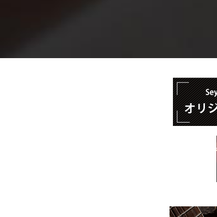
理技術を道具の使い方から入
識ゼロからでも業界へ輩出で
プロユースの道具・工
ギター製作・修理・改造に必
を前提で厳選した優れものば