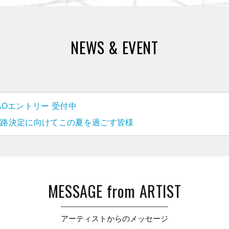
NEWS & EVENT
学べる理想的
 AOエントリー 受付中
まっていま
進路決定に向けてこの夏を過ごす皆様
MESSAGE from ARTIST
ミー（GCA）は、アル
 Sazabys、ラルク アン
アーティストからのメッセージ