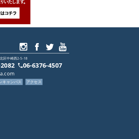
北区中崎西2-5-18
-2082
06-6376-4507
木材・パーツは、無制限で支給
ca.com
プンキャンパス
アクセス