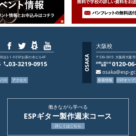
わらない
大阪校
2-1-9 ESPお茶の水ビル4F
〒530-0015
大阪府
大阪市
5
03-3219-0915
0120-06
かし、授業内で製作する作品に必要な
osaka@esp-g
ンパス
アクセス
新着情報
ESPオー
働きながら学べる
ESPギター製作週末コース
詳しくはこちら