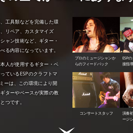
具、工具類などを完備した環
め、リペア、カスタマイズ
ニシャン技術など、ギター・
学べる内容になっています。
プロのミュージシャンか
ESP
ン本人が使用するギター・ベ
らのフィードバック
接指
っているESPのクラフトマ
デミーは、この環境により開
のギターやベースが実際の教
ひとつです。
技術がここにあります
コンサートスタッフ
演奏
ージ
成、及び楽器業界からの要望により開校