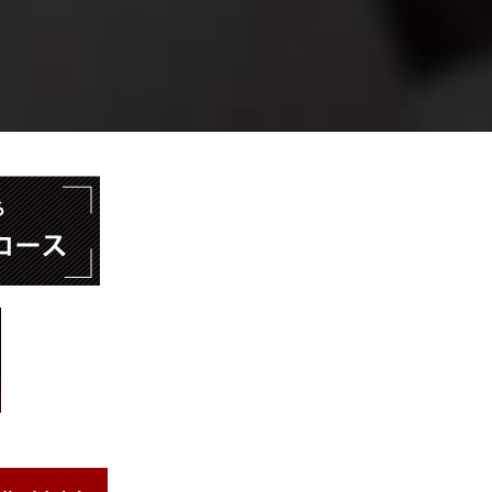
で授業が進められますので、知
があります。
仕事に就いてからも使えること