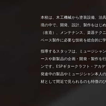
本校は、木工機械から塗装設備、治
境の中で、開発、設計、製作をはじ
（改造）、メンテナンス、楽器テク
ベース製作に必要な技術を総合的に
指導するスタッフは、ミュージシャ
ースや新製品の企画・開発・製作を行
ンです。ESPギタークラフト・アカ
発途中の製品やミュージシャン本人
材として間近で見られるのも特徴の
本物のギター製作
1983年にESPの技術者養