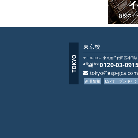
何本作っても学費は変
東京校
〒101-0062
東京都
千代田区神田駿河台
0120-03-091
「ESP」の豊富な在庫数を活
tokyo@esp-gca.com
しています。
新着情報
ESPオープンキャ