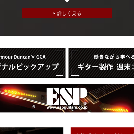
学者すべてが初心者であるという前提
詳しく見る
きる長年積み重ねてきた指導ノウハウ
具を支給
要な道具・工具類を配布しています。
かりです。