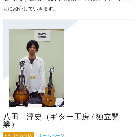
大阪校
コラム
GCAの人気動画紹介
お問い合わせ
もに紹介していきます。
八田 淳史（ギター工房 / 独立開
業）
HATTA works
ホームページ