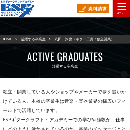
学校概要
HOME
活躍する卒業生
八田 淳史（ギター工房 / 独立開業）
学科コース
メッセージ
ESPヒストリー
学校の特長
ACTIVE GRADUATES
入学案内
学科・コース紹介
活躍する卒業生
就職進路指導
募集要項
学費について
学生マンション
スペシャル
学費サポート
短期大学併修制度
就職進路指導
就職実績
卒業生紹介
独立・開業している人やショップやメーカーで夢を追いか
けている人。本校の卒業生は音楽・楽器業界の幅広いフィ
よくある質問
各校紹介
イベント
学生作品
来校アーティスト
ールドで活躍しています。
アーティストメッセージ
講師の腕自慢
東京校
ESPギタークラフト・アカデミーでの学びや経験が、仕事
オープンキャンパス
資料請求
にどのように活かされているのか、卒業のメッセージとと