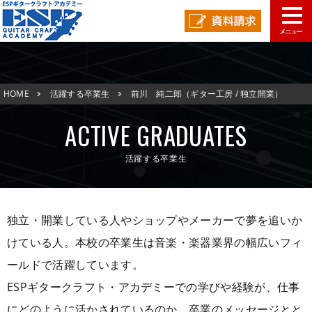
学校概要
HOME
活躍する卒業生
前川 純二郎（ギター工房 / 独立開業）
学科コース
メッセージ
ESPヒストリー
学校の特長
ACTIVE GRADUATES
入学案内
学科・コース紹介
活躍する卒業生
就職進路指導
募集要項
学費について
学生マンション
スペシャル
学費サポート
短期大学併修制度
就職進路指導
就職実績
卒業生紹介
独立・開業している人やショップやメーカーで夢を追いか
けている人。本校の卒業生は音楽・楽器業界の幅広いフィ
よくある質問
各校紹介
イベント
学生作品
来校アーティスト
ールドで活躍しています。
アーティストメッセージ
講師の腕自慢
東京校
ESPギタークラフト・アカデミーでの学びや経験が、仕事
オープンキャンパス
資料請求
にどのように活かされているのか、卒業のメッセージとと