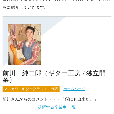
大阪校
コラム
GCAの人気動画紹介
お問い合わせ
もに紹介していきます。
前川 純二郎（ギター工房 / 独立開
業）
マエカワ・ギタークラフト 代表
ホームページ
前川さんからのコメント・・・「僕にも出来た。」
活躍する卒業生 一覧