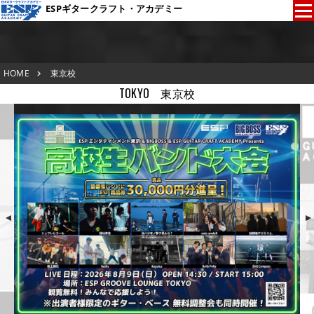
ESPギタークラフト・アカデミー
東京校TOP
HOME
東京校
新着情報
TOKYO
東京校
ESPオープンキャンパス
東京校TOP
アクセスマップ
新着情報
在校生の声
ESPオープンキャンパス
▲
▼
スタッフ紹介
アクセスマップ
生徒作品紹介
在校生の声
学校概要