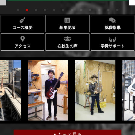
スタッフ紹介
学科コース
メッセージ
生徒作品紹介
ESPヒストリー
学校の特長
コース概要
募集要項
就職指導
入学案内
学科・コース紹介
就職進路指導
アクセス
在校生の声
学費サポート
募集要項
学費について
学生マンション
スペシャル
学費サポート
短期大学併修制度
就職進路指導
就職実績
卒業生紹介
よくある質問
各校紹介
イベント
学生作品
来校アーティスト
アーティストメッセージ
講師の腕自慢
東京校
オープンキャンパス
資料請求
大阪校
コラム
GCAの人気動画紹介
お問い合わせ
もっと見る