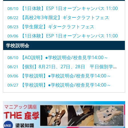
【1日体験】ESP 1日オープンキャンパス 11:00
08/10
【高校2年3年限定】ギタークラフトフェス
08/22
【学生限定】ギタークラフトフェス
08/23
【1日体験】ESP 1日オープンキャンパス 11:00
09/06
【調整会】ギター・ベースメンテナンス実習（無料） 10:00〜
学校説明会
09/27
【THE座学】●ストラトキャスター調整講座
09/27
【AO説明】●学校説明会/校舎見学14:00～
08/10
【THE座学】●音が良くなる弦交換14:00～
09/27
【個別】8月21日、27日、28日 平日個別学校説明会
08/21
【＋体験】半日オープンキャンパス
09/27
【学校説明】●学校説明会/校舎見学14:00～
09/06
【学校説明】●学校説明会/校舎見学14:00～
09/27