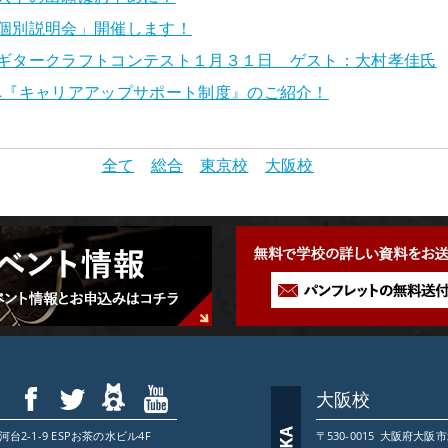
個別説明会」開催します！
ギタークラフトコンテスト１月３１日 ゲスト：大村孝佳氏
へ『キャリアアップサポート制度』のご紹介！
全て
総合
東京校
大阪校
大阪校
2-1-9 ESPお茶の水ビル4F
〒530-0015
大阪府
大阪市