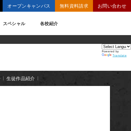
オープンキャンパス
無料資料請求
お問い合わせ
スペシャル
各校紹介
Powered by
トメッセージ
講師の腕自慢
Translate
ート
短期大学併修制度
介
生徒作品紹介