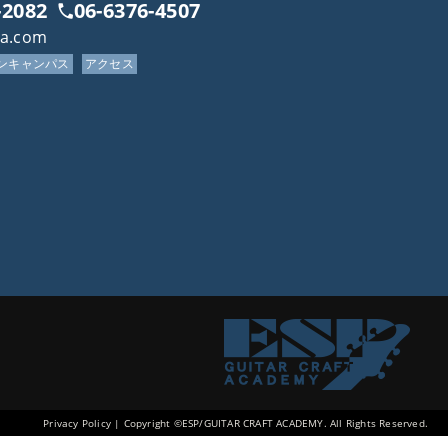
-2082
06-6376-4507
ca.com
プンキャンパス
アクセス
Privacy Policy
| Copyright ©ESP/GUITAR CRAFT ACADEMY. All Rights Reserved.