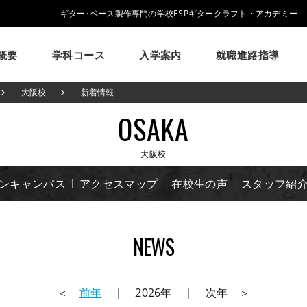
ギター･ベース製作専門の学校ESPギタークラフト・アカデミー
概要
学科コース
入学案内
就職進路指導
学校概要
学科コース
入学案内
就職進路指導
ESPについて
大阪校
新着情報
ESPギタークラフトアカデミーについて
ESPギタークラフトアカデミーの学科・コースのご紹介
募集要項・学生寮・マンション等について
就職実績・就職活動支援のご紹介
OSAKA
イベント
学生作品
来校アーティスト
アーティス
大阪校
メッセージ
学科・コース紹介
募集要項
就職進路指導
学費について
ESPヒストリー
就職実績
学生マンション
卒業生紹介
学校の特長
学費サポ
大阪校
コラム
GCAの人気動画紹介
よくある質問
プンキャンパス
アクセスマップ
在校生の声
スタッフ紹
NEWS
＜
前年
｜ 2026年 ｜ 次年 ＞