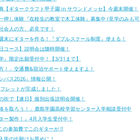
典【ギタークラフト甲子園 in サウンドメッセ】今週末開催！
一押し体験『在校生の教室で木工体験』募集中 (見学のみも可
社会人の方、必見です！
週末にギターを作る！『ダブルスクール制度』使える！
日コース】説明会は随時開催！
学』限定出願受付中！【3/31まで】
方！」交通費&宿泊サポート使えますよ！
パス2026』情報公開！
パンフレットが完成しました！
の街で【連日】個別出張説明会開催！
資格を取ろう！」鹿島学園高校学習センター入学相談受付中
ター製作！』4月入学生受付中！
の参加費でこのギターが !!
入学の出願はお早めに！