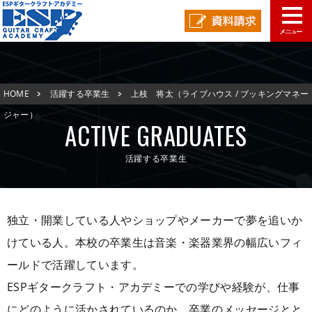
学校概要
HOME
活躍する卒業生
上枝 将太（ライブハウス / ブッキングマネー
学科コース
メッセージ
ESPヒストリー
学校の特長
ジャー）
ACTIVE GRADUATES
入学案内
学科・コース紹介
活躍する卒業生
就職進路指導
募集要項
学費について
学生マンション
スペシャル
学費サポート
短期大学併修制度
就職進路指導
就職実績
卒業生紹介
独立・開業している人やショップやメーカーで夢を追いか
けている人。本校の卒業生は音楽・楽器業界の幅広いフィ
よくある質問
各校紹介
イベント
学生作品
来校アーティスト
ールドで活躍しています。
アーティストメッセージ
講師の腕自慢
東京校
ESPギタークラフト・アカデミーでの学びや経験が、仕事
オープンキャンパス
資料請求
にどのように活かされているのか、卒業のメッセージとと