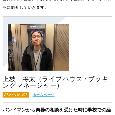
大阪校
コラム
GCAの人気動画紹介
お問い合わせ
もに紹介していきます。
上枝 将太（ライブハウス / ブッキ
ングマネージャー）
OSAKA MUSE
ホームページ
バンドマンから楽器の相談を受けた時に学校での経