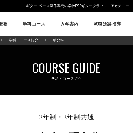
ギター･ベース製作専門の学校ESPギタークラフト・アカデミー
概要
学科コース
入学案内
就職進路指導
学校概要
学科コース
入学案内
就職進路指導
ESPについて
学科・コース紹介
研究科
ESPギタークラフトアカデミーについて
ESPギタークラフトアカデミーの学科・コースのご紹介
募集要項・学生寮・マンション等について
就職実績・就職活動支援のご紹介
イベント
学生作品
来校アーティスト
アーティス
大阪校
メッセージ
学科・コース紹介
募集要項
就職進路指導
学費について
ESPヒストリー
就職実績
学生マンション
卒業生紹介
学校の特長
学費サポ
COURSE GUIDE
コラム
GCAの人気動画紹介
よくある質問
学科・コース紹介
2年制・3年制共通