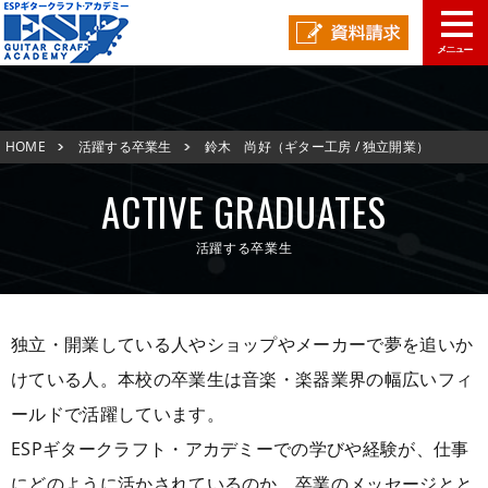
学校概要
HOME
活躍する卒業生
鈴木 尚好（ギター工房 / 独立開業）
学科コース
メッセージ
ESPヒストリー
学校の特長
ACTIVE GRADUATES
入学案内
学科・コース紹介
活躍する卒業生
就職進路指導
募集要項
学費について
学生マンション
スペシャル
学費サポート
短期大学併修制度
就職進路指導
就職実績
卒業生紹介
独立・開業している人やショップやメーカーで夢を追いか
けている人。本校の卒業生は音楽・楽器業界の幅広いフィ
よくある質問
各校紹介
イベント
学生作品
来校アーティスト
ールドで活躍しています。
アーティストメッセージ
講師の腕自慢
東京校
ESPギタークラフト・アカデミーでの学びや経験が、仕事
オープンキャンパス
資料請求
にどのように活かされているのか、卒業のメッセージとと