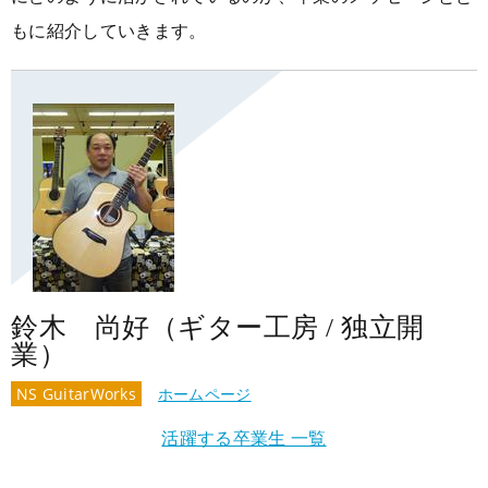
大阪校
コラム
GCAの人気動画紹介
お問い合わせ
もに紹介していきます。
鈴木 尚好（ギター工房 / 独立開
業）
NS GuitarWorks
ホームページ
活躍する卒業生 一覧