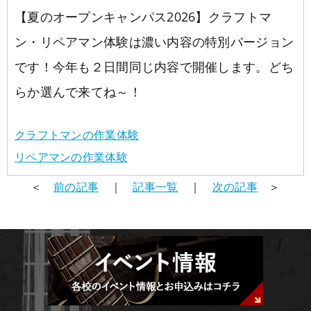
【夏のオープンキャンパス2026】クラフトマ
学校概要
在校生の声
ン・リペアマン体験は濃い内容の特別バージョン
学科コース
メッセージ
ESPヒストリー
学校の特長
です！今年も２日間同じ内容で開催します。どち
スタッフ紹介
入学案内
らか選んで来てね～！
学科・コース紹介
生徒作品紹介
就職進路指導
募集要項
学費について
学生マンション
クラフトマンの作業体験
リペアマンの作業体験
スペシャル
学費サポート
短期大学併修制度
就職進路指導
就職実績
卒業生紹介
＜
前の記事
｜
記事一覧
｜
次の記事
＞
よくある質問
各校紹介
イベント
学生作品
来校アーティスト
アーティストメッセージ
講師の腕自慢
東京校
オープンキャンパス
資料請求
大阪校
コラム
GCAの人気動画紹介
お問い合わせ