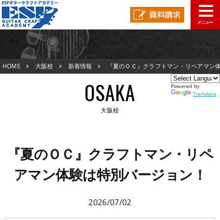
大阪校TOP
HOME
大阪校
新着情報
『夏のＯＣ』クラフトマン・リペアマン
新着情報
験は特別バージョン！
OSAKA
Powered by
ESPオープンキャンパス
Translate
大阪校
アクセスマップ
大阪校TOP
在校生の声
『夏のＯＣ』クラフトマン・リペ
新着情報
アマン体験は特別バージョン！
スタッフ紹介
ESPオープンキャンパス
生徒作品紹介
2026/07/02
アクセスマップ