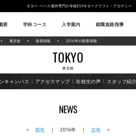
ギター･ベース製作専門の学校ESPギタークラフト・アカデミー
概要
学科コース
入学案内
就職進路指導
学校概要
学科コース
入学案内
就職進路指導
ESPについて
東京校
新着情報
2016年の新着情報
ESPギタークラフトアカデミーについて
ESPギタークラフトアカデミーの学科・コースのご紹介
募集要項・学生寮・マンション等について
就職実績・就職活動支援のご紹介
TOKYO
イベント
学生作品
来校アーティスト
アーティス
大阪校
メッセージ
学科・コース紹介
募集要項
就職進路指導
学費について
ESPヒストリー
就職実績
学生マンション
卒業生紹介
学校の特長
学費サポ
東京校
コラム
GCAの人気動画紹介
よくある質問
プンキャンパス
アクセスマップ
在校生の声
スタッフ紹
NEWS
＜
前年
｜ 2016年 ｜
次年
＞