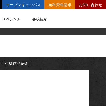
オープンキャンパス
無料資料請求
お問い合わせ
スペシャル
各校紹介
トメッセージ
講師の腕自慢
ート
短期大学併修制度
介
生徒作品紹介