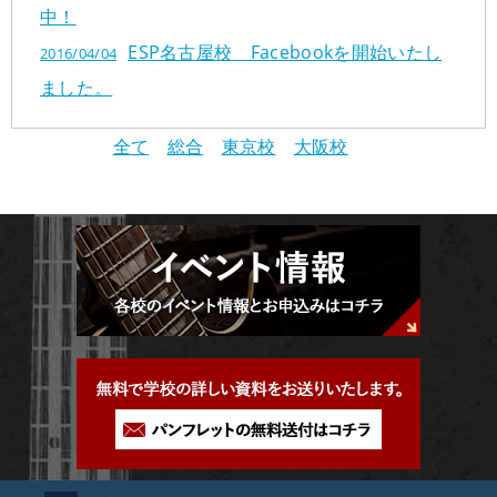
中！
スタッフ紹介
学校概要
ESP名古屋校 Facebookを開始いたし
2016/04/04
生徒作品紹介
学科コース
ました。
メッセージ
ESPヒストリー
学校の特長
入学案内
全て
総合
東京校
大阪校
学科・コース紹介
就職進路指導
募集要項
学費について
学生マンション
スペシャル
学費サポート
短期大学併修制度
就職進路指導
就職実績
卒業生紹介
よくある質問
各校紹介
イベント
学生作品
来校アーティスト
アーティストメッセージ
講師の腕自慢
東京校
オープンキャンパス
資料請求
大阪校
コラム
GCAの人気動画紹介
お問い合わせ