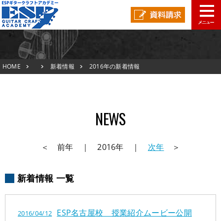
TOP
HOME
新着情報
2016年の新着情報
新着情報
ESPオープンキャンパス
TOP
NEWS
アクセスマップ
新着情報
在校生の声
＜ 前年 ｜ 2016年 ｜
次年
＞
ESPオープンキャンパス
スタッフ紹介
新着情報 一覧
アクセスマップ
生徒作品紹介
在校生の声
ESP名古屋校 授業紹介ムービー公開
2016/04/12