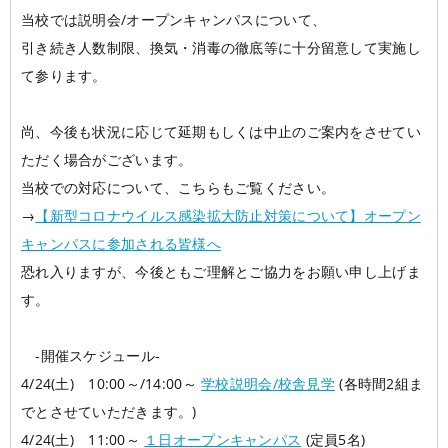
当校では説明会/オープンキャンパスについて、
学校概要
在校生の声
引き続き人数制限、換気・消毒の徹底等に十分留意して実施し
て参ります。
学科コース
メッセージ
ESPヒストリー
学校の特長
スタッフ紹介
入学案内
尚、今後も状況に応じて延期もしくは中止のご案内をさせてい
学科・コース紹介
生徒作品紹介
ただく場合がございます。
就職進路指導
当校での対応について、こちらもご覧ください。
募集要項
学費について
学生マンション
→
【新型コロナウイルス感染拡大防止対策について】オープン
スペシャル
学費サポート
短期大学併修制度
就職進路指導
就職実績
卒業生紹介
キャンパスに参加される皆様へ
恐れ入りますが、今後ともご理解とご協力をお願い申し上げま
よくある質問
各校紹介
イベント
学生作品
来校アーティスト
す。
アーティストメッセージ
講師の腕自慢
東京校
オープンキャンパス
資料請求
-開催スケジュール-
4/24(土) 10:00～/14:00～
学校説明会/校舎見学
(各時間2組ま
大阪校
コラム
GCAの人気動画紹介
お問い合わせ
でとさせていただきます。)
4/24(土) 11:00～
１日オープンキャンパス
(定員5名)