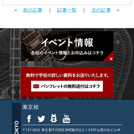
＜
前の記事
｜
記事一覧
｜
次の記事
＞
東京校
〒101-0062
東京都
千代田区神田駿河台2-1-9 ESPお茶の水ビル4F