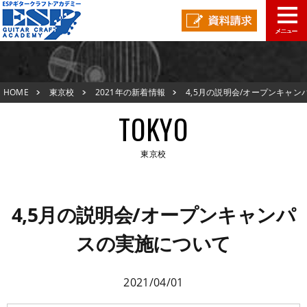
東京校TOP
HOME
東京校
2021年の新着情報
4,5月の説明会/オープンキャン
新着情報
スの実施について
TOKYO
ESPオープンキャンパス
東京校
アクセスマップ
東京校TOP
在校生の声
4,5月の説明会/オープンキャンパ
新着情報
スの実施について
スタッフ紹介
ESPオープンキャンパス
生徒作品紹介
2021/04/01
アクセスマップ