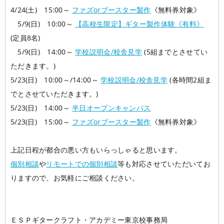
4/24(土) 15:00～
ファズorブースター製作
《無料券対象》
5/9(日) 10:00～
【高校生限定】ギター製作体験《有料》
(定員8名)
5/9(日) 14:00～
学校説明会/校舎見学
(5組までとさせてい
ただきます。)
5/23(日) 10:00～/14:00～
学校説明会/校舎見学
(各時間2組ま
でとさせていただきます。)
5/23(日) 14:00～
半日オープンキャンパス
5/23(日) 15:00～
ファズorブースター製作
《無料券対象》
上記日程が都合の悪い方もいらっしゃると思います。
個別相談
や
リモートでの個別相談
等も対応させていただいてお
りますので、お気軽にご相談ください。
ＥＳＰギタークラフト・アカデミー東京校事務局