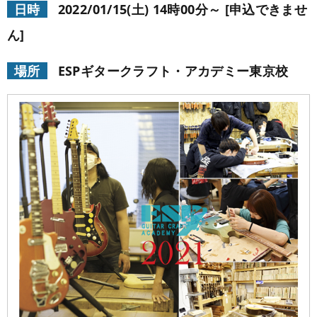
日時
2022/01/15(土) 14時00分～ [申込できませ
学校概要
在校生の声
ん]
学科コース
メッセージ
ESPヒストリー
学校の特長
スタッフ紹介
場所
ESPギタークラフト・アカデミー東京校
入学案内
学科・コース紹介
生徒作品紹介
就職進路指導
募集要項
学費について
学生マンション
スペシャル
学費サポート
短期大学併修制度
就職進路指導
就職実績
卒業生紹介
よくある質問
各校紹介
イベント
学生作品
来校アーティスト
アーティストメッセージ
講師の腕自慢
東京校
オープンキャンパス
資料請求
大阪校
コラム
GCAの人気動画紹介
お問い合わせ