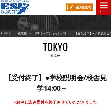
東京校TOP
HOME
東京校
ESPオープンキャンパス
【受付終了】●学校説明会/
新着情報
校舎見学14:00～
TOKYO
ESPオープンキャンパス
東京校
アクセスマップ
東京校TOP
在校生の声
【受付終了】●学校説明会/校舎見
新着情報
学14:00～
スタッフ紹介
ESPオープンキャンパス
生徒作品紹介
※お申し込み受付を終了させていただきました
アクセスマップ