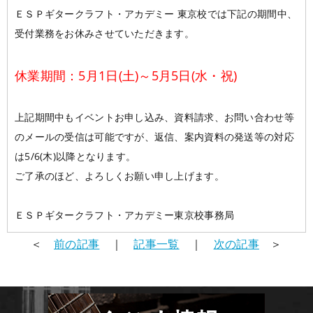
ＥＳＰギタークラフト・アカデミー 東京校では下記の期間中、
学校概要
在校生の声
受付業務をお休みさせていただきます。
学科コース
メッセージ
ESPヒストリー
学校の特長
スタッフ紹介
休業期間：5月1日(土)～5月5日(水・祝)
入学案内
学科・コース紹介
生徒作品紹介
上記期間中もイベントお申し込み、資料請求、お問い合わせ等
就職進路指導
募集要項
学費について
学生マンション
のメールの受信は可能ですが、返信、案内資料の発送等の対応
は5/6(木)以降となります。
スペシャル
学費サポート
短期大学併修制度
就職進路指導
就職実績
卒業生紹介
ご了承のほど、よろしくお願い申し上げます。
よくある質問
各校紹介
イベント
学生作品
来校アーティスト
ＥＳＰギタークラフト・アカデミー東京校事務局
アーティストメッセージ
講師の腕自慢
東京校
＜
前の記事
｜
記事一覧
｜
次の記事
＞
オープンキャンパス
資料請求
大阪校
コラム
GCAの人気動画紹介
お問い合わせ