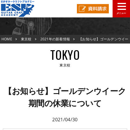
東京校TOP
HOME
東京校
2021年の新着情報
【お知らせ】ゴールデンウイー
新着情報
ク期間の休業について
TOKYO
ESPオープンキャンパス
東京校
アクセスマップ
東京校TOP
在校生の声
【お知らせ】ゴールデンウイーク
新着情報
期間の休業について
スタッフ紹介
ESPオープンキャンパス
生徒作品紹介
2021/04/30
アクセスマップ