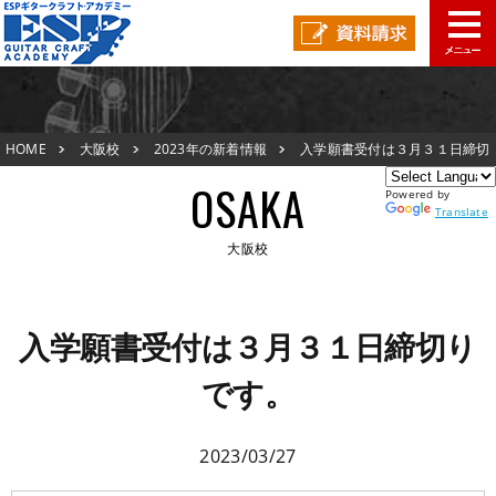
大阪校TOP
HOME
大阪校
2023年の新着情報
入学願書受付は３月３１日締切
新着情報
りです。
OSAKA
Powered by
ESPオープンキャンパス
Translate
大阪校
アクセスマップ
大阪校TOP
在校生の声
入学願書受付は３月３１日締切り
新着情報
です。
スタッフ紹介
ESPオープンキャンパス
生徒作品紹介
2023/03/27
アクセスマップ