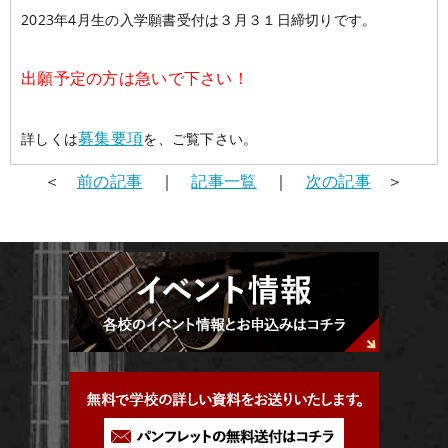
2023年4月生の入学願書受付は３月３１日締切りです。
学校概要
在校生の声
学科コース
出願予定の方は急いで下さい！
メッセージ
ESPヒストリー
学校の特長
スタッフ紹介
入学案内
学科・コース紹介
募集要項
詳しくは
を、ご覧下さい。
生徒作品紹介
＜
前の記事
｜
記事一覧
｜
次の記事
＞
就職進路指導
募集要項
学費について
学生マンション
スペシャル
学費サポート
短期大学併修制度
就職進路指導
就職実績
卒業生紹介
よくある質問
各校紹介
イベント
学生作品
来校アーティスト
アーティストメッセージ
講師の腕自慢
東京校
オープンキャンパス
資料請求
大阪校
コラム
GCAの人気動画紹介
お問い合わせ