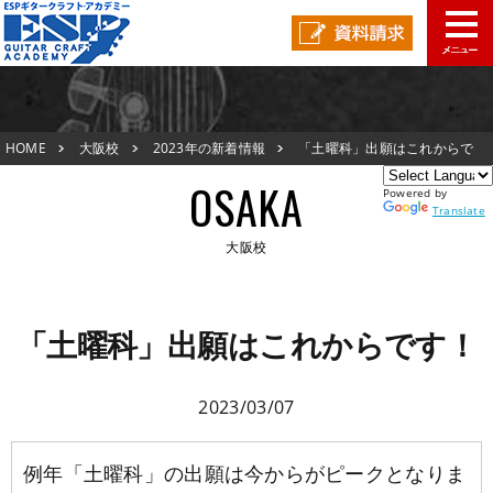
大阪校TOP
HOME
大阪校
2023年の新着情報
「土曜科」出願はこれからで
新着情報
す！
OSAKA
Powered by
ESPオープンキャンパス
Translate
大阪校
アクセスマップ
大阪校TOP
在校生の声
「土曜科」出願はこれからです！
新着情報
スタッフ紹介
2023/03/07
ESPオープンキャンパス
生徒作品紹介
例年「土曜科」の出願は今からがピークとなりま
アクセスマップ