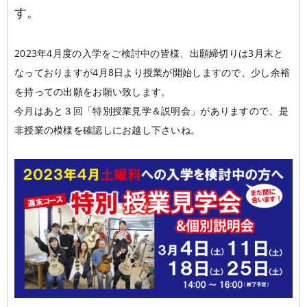
す。
学校概要
在校生の声
学科コース
2023年4月度の入学をご検討中の皆様、出願締切りは3月末と
メッセージ
ESPヒストリー
学校の特長
スタッフ紹介
なっておりますが4月8日より授業が開始しますので、少し余裕
入学案内
を持っての出願をお願い致します。
学科・コース紹介
生徒作品紹介
今月はあと３回「特別授業見学＆説明会」がありますので、是
就職進路指導
募集要項
学費について
学生マンション
非授業の模様を確認しにお越し下さいね。
スペシャル
学費サポート
短期大学併修制度
就職進路指導
就職実績
卒業生紹介
よくある質問
各校紹介
イベント
学生作品
来校アーティスト
アーティストメッセージ
講師の腕自慢
東京校
オープンキャンパス
資料請求
大阪校
コラム
GCAの人気動画紹介
お問い合わせ