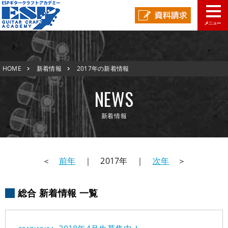
学校概要
HOME
新着情報
2017年の新着情報
学科コース
メッセージ
ESPヒストリー
学校の特長
NEWS
入学案内
学科・コース紹介
新着情報
就職進路指導
募集要項
学費について
学生マンション
スペシャル
学費サポート
短期大学併修制度
就職進路指導
就職実績
卒業生紹介
＜
前年
｜ 2017年 ｜
次年
＞
よくある質問
各校紹介
イベント
学生作品
来校アーティスト
総合 新着情報 一覧
アーティストメッセージ
講師の腕自慢
東京校
オープンキャンパス
資料請求