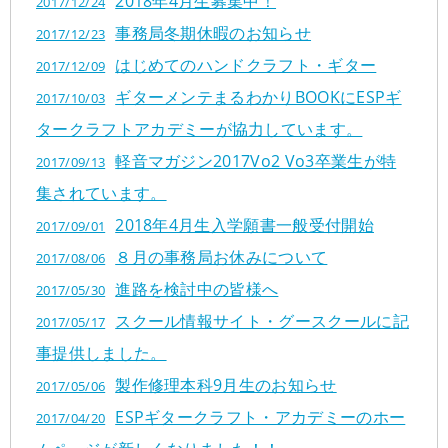
2018年4月生募集中！
大阪校
2017/12/24
コラム
GCAの人気動画紹介
お問い合わせ
事務局冬期休暇のお知らせ
2017/12/23
はじめてのハンドクラフト・ギター
2017/12/09
ギターメンテまるわかりBOOKにESPギ
2017/10/03
タークラフトアカデミーが協力しています。
軽音マガジン2017Vo2 Vo3卒業生が特
2017/09/13
集されています。
2018年4月生入学願書一般受付開始
2017/09/01
８月の事務局お休みについて
2017/08/06
進路を検討中の皆様へ
2017/05/30
スクール情報サイト・グースクールに記
2017/05/17
事提供しました。
製作修理本科9月生のお知らせ
2017/05/06
ESPギタークラフト・アカデミーのホー
2017/04/20