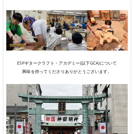
学校概要
在校生の声
学科コース
メッセージ
ESPヒストリー
学校の特長
スタッフ紹介
入学案内
学科・コース紹介
生徒作品紹介
就職進路指導
募集要項
学費について
学生マンション
ESPギタークラフト・アカデミー(以下GCA)について
スペシャル
学費サポート
短期大学併修制度
興味を持ってくださりありがとうございます。
就職進路指導
就職実績
卒業生紹介
よくある質問
各校紹介
イベント
学生作品
来校アーティスト
アーティストメッセージ
講師の腕自慢
東京校
オープンキャンパス
資料請求
大阪校
コラム
GCAの人気動画紹介
お問い合わせ