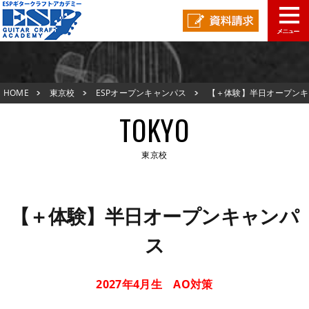
東京校TOP
HOME
東京校
ESPオープンキャンパス
【＋体験】半日オープンキ
新着情報
ャンパス
TOKYO
ESPオープンキャンパス
東京校
アクセスマップ
東京校TOP
在校生の声
【＋体験】半日オープンキャンパ
新着情報
ス
スタッフ紹介
ESPオープンキャンパス
生徒作品紹介
2027年4月生 AO対策
アクセスマップ