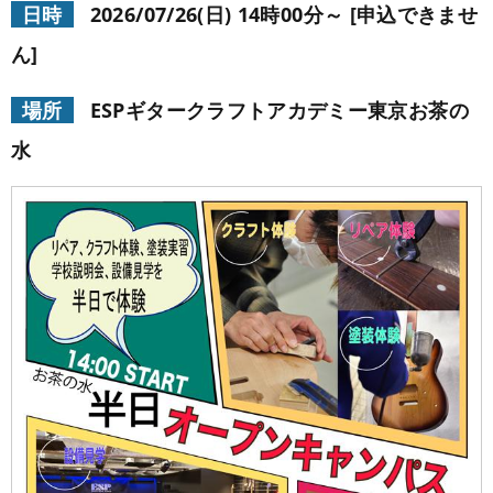
日時
2026/07/26(日) 14時00分～ [申込できませ
学校概要
在校生の声
ん]
学科コース
メッセージ
ESPヒストリー
学校の特長
スタッフ紹介
場所
ESPギタークラフトアカデミー東京お茶の
入学案内
水
学科・コース紹介
生徒作品紹介
就職進路指導
募集要項
学費について
学生マンション
スペシャル
学費サポート
短期大学併修制度
就職進路指導
就職実績
卒業生紹介
よくある質問
各校紹介
イベント
学生作品
来校アーティスト
アーティストメッセージ
講師の腕自慢
東京校
オープンキャンパス
資料請求
大阪校
コラム
GCAの人気動画紹介
お問い合わせ