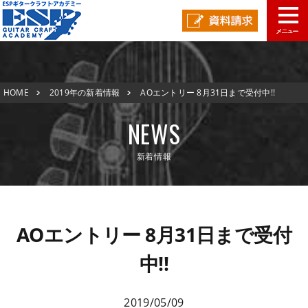
学校概要
HOME
2019年の新着情報
AOエントリー 8月31日まで受付中!!
学科コース
メッセージ
ESPヒストリー
学校の特長
NEWS
入学案内
学科・コース紹介
新着情報
就職進路指導
募集要項
学費について
学生マンション
スペシャル
学費サポート
短期大学併修制度
就職進路指導
就職実績
卒業生紹介
AOエントリー 8月31日まで受付
よくある質問
各校紹介
イベント
学生作品
来校アーティスト
中!!
アーティストメッセージ
講師の腕自慢
東京校
オープンキャンパス
資料請求
2019/05/09