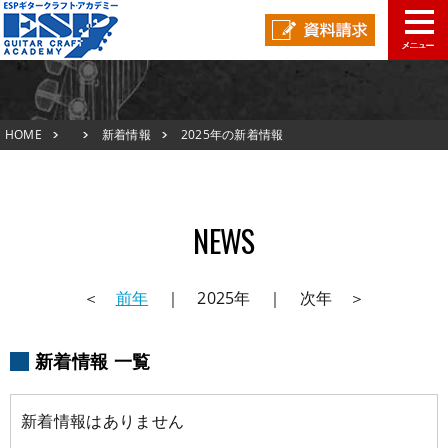
TOP
HOME
新着情報
2025年の新着情報
新着情報
ESPオープンキャンパス
TOP
NEWS
アクセスマップ
新着情報
在校生の声
＜
前年
｜ 2025年 ｜ 次年 ＞
ESPオープンキャンパス
スタッフ紹介
新着情報 一覧
アクセスマップ
生徒作品紹介
在校生の声
新着情報はありません