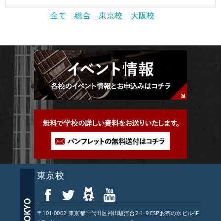
スタッフ紹介
学校概要
全て
総合
東京校
大阪校
生徒作品紹介
学科コース
メッセージ
ESPヒストリー
学校の特長
入学案内
学科・コース紹介
就職進路指導
募集要項
学費について
学生マンション
スペシャル
学費サポート
短期大学併修制度
就職進路指導
就職実績
卒業生紹介
よくある質問
各校紹介
イベント
学生作品
来校アーティスト
アーティストメッセージ
講師の腕自慢
東京校
東京校
オープンキャンパス
資料請求
大阪校
コラム
GCAの人気動画紹介
お問い合わせ
〒101-0062
東京都
千代田区神田駿河台2-1-9 ESPお茶の水ビル4F