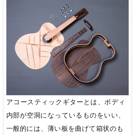
大阪校
コラム
GCAの人気動画紹介
お問い合わせ
アコースティックギターとは、ボディ
内部が空洞になっているものをいい、
一般的には、薄い板を曲げて箱状のも