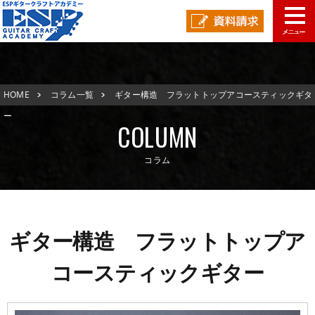
学校概要
HOME
コラム一覧
ギター構造 フラットトップアコースティックギタ
学科コース
メッセージ
ESPヒストリー
学校の特長
ー
COLUMN
入学案内
学科・コース紹介
コラム
就職進路指導
募集要項
学費について
学生マンション
スペシャル
学費サポート
短期大学併修制度
就職進路指導
就職実績
卒業生紹介
ギター構造 フラットトップア
よくある質問
各校紹介
イベント
学生作品
来校アーティスト
コースティックギター
アーティストメッセージ
講師の腕自慢
東京校
オープンキャンパス
資料請求