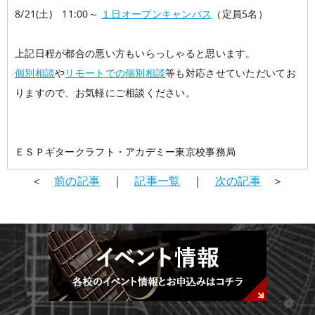
8/21(土) 11:00～
１日オープンキャンパス
（定員5名）
上記日程が都合の悪い方もいらっしゃると思います。
個別相談
や
リモートでの個別相談
等も対応させていただいてお
りますので、お気軽にご相談ください。
ＥＳＰギタークラフト・アカデミー東京校事務局
＜
前の記事
｜
記事一覧
｜
次の記事
＞