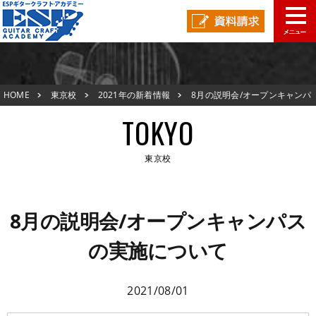
東京校TOP
HOME
東京校
2021年の新着情報
8月の説明会/オープンキャンパ
新着情報
スの実施について
TOKYO
ESPオープンキャンパス
東京校
アクセスマップ
東京校TOP
在校生の声
8月の説明会/オープンキャンパス
新着情報
の実施について
スタッフ紹介
ESPオープンキャンパス
生徒作品紹介
2021/08/01
アクセスマップ