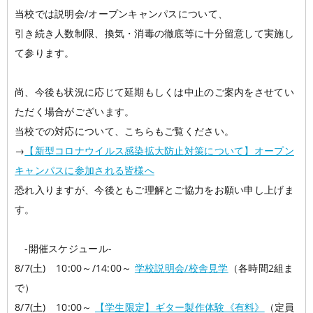
当校では説明会/オープンキャンパスについて、
学校概要
在校生の声
引き続き人数制限、換気・消毒の徹底等に十分留意して実施し
て参ります。
学科コース
メッセージ
ESPヒストリー
学校の特長
スタッフ紹介
入学案内
尚、今後も状況に応じて延期もしくは中止のご案内をさせてい
学科・コース紹介
生徒作品紹介
ただく場合がございます。
就職進路指導
当校での対応について、こちらもご覧ください。
募集要項
学費について
学生マンション
→
【新型コロナウイルス感染拡大防止対策について】オープン
スペシャル
学費サポート
短期大学併修制度
就職進路指導
就職実績
卒業生紹介
キャンパスに参加される皆様へ
恐れ入りますが、今後ともご理解とご協力をお願い申し上げま
よくある質問
各校紹介
イベント
学生作品
来校アーティスト
す。
アーティストメッセージ
講師の腕自慢
東京校
オープンキャンパス
資料請求
-開催スケジュール-
8/7(土) 10:00～/14:00～
学校説明会/校舎見学
（各時間2組ま
大阪校
コラム
GCAの人気動画紹介
お問い合わせ
で）
8/7(土) 10:00～
【学生限定】ギター製作体験《有料》
（定員