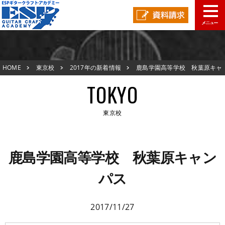
東京校TOP
HOME
東京校
2017年の新着情報
鹿島学園高等学校 秋葉原キャ
新着情報
ンパス
TOKYO
ESPオープンキャンパス
東京校
アクセスマップ
東京校TOP
在校生の声
鹿島学園高等学校 秋葉原キャン
新着情報
パス
スタッフ紹介
ESPオープンキャンパス
生徒作品紹介
2017/11/27
アクセスマップ