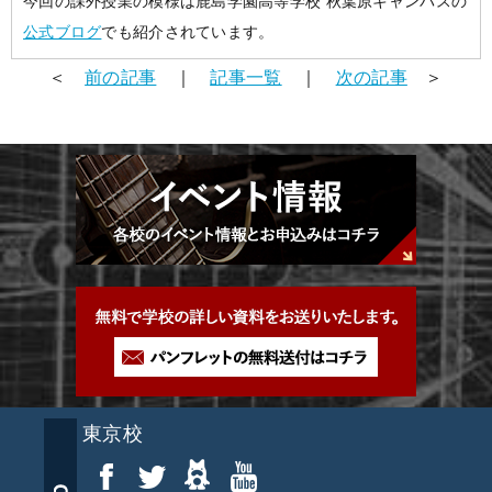
今回の課外授業の模様は鹿島学園高等学校 秋葉原キャンパスの
公式ブログ
でも紹介されています。
＜
前の記事
｜
記事一覧
｜
次の記事
＞
東京校