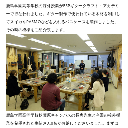
鹿島学園高等学校の課外授業がESPギタークラフト・アカデミ
学校概要
在校生の声
ーで行なわれました。ギター製作で使われている木材を利用し
てスイカやPASMOなどを入れるパスケースを製作しました。
学科コース
メッセージ
ESPヒストリー
学校の特長
スタッフ紹介
その時の模様をご紹介致します。
入学案内
学科・コース紹介
生徒作品紹介
就職進路指導
募集要項
学費について
学生マンション
スペシャル
学費サポート
短期大学併修制度
就職進路指導
就職実績
卒業生紹介
よくある質問
各校紹介
イベント
学生作品
来校アーティスト
アーティストメッセージ
講師の腕自慢
東京校
オープンキャンパス
資料請求
大阪校
コラム
GCAの人気動画紹介
鹿島学園高等学校秋葉原キャンパスの長房先生と今回の校外授
お問い合わせ
業を希望された生徒さん8名がお越しくださいました。まずは