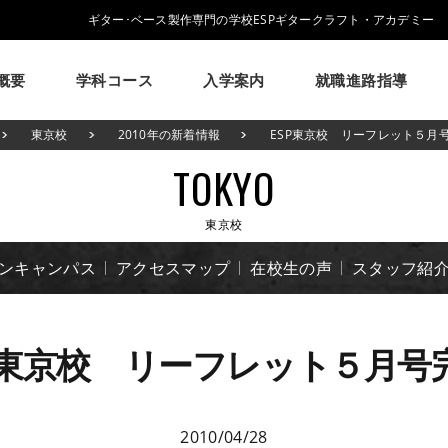
ギター･ベース製作専門の学校ESPギタークラフト・アカデミー
概要
学科コース
入学案内
就職進路指導
学校概要
学科コース
入学案内
就職進路指導
ESPについて
東京校
2010年の新着情報
ESP東京校 リーフレット５月号
ESPギタークラフトアカデミーについて
ESPギタークラフトアカデミーの学科・コースのご紹介
募集要項・学生寮・マンション等について
就職実績・就職活動支援のご紹介
TOKYO
イベント
学生作品
来校アーティスト
アーティス
大阪校
メッセージ
学科・コース紹介
募集要項
就職進路指導
学費について
ESPヒストリー
就職実績
学生マンション
卒業生紹介
学校の特長
学費サポ
東京校
コラム
GCAの人気動画紹介
よくある質問
プンキャンパス
アクセスマップ
在校生の声
スタッフ紹
P東京校 リーフレット５月号完
2010/04/28