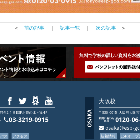
＜
前の記事
｜
記事一覧
｜
次の記事
＞
大阪校
2-1-9 ESPお茶の水ビル4F
〒530-0015
大阪府
大阪市
5
03-3219-0915
0120-06
osaka@esp-g
ンパス
アクセス
新着情報
ESPオー