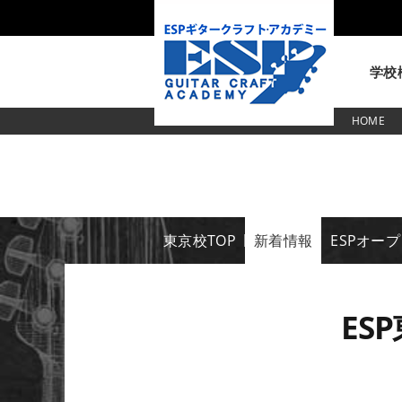
学校
HOME
東京校
東京校TOP
新着情報
ESPオー
ES