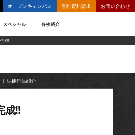
オープンキャンパス
無料資料請求
お問い合わせ
スペシャル
各校紹介
完成!!
トメッセージ
講師の腕自慢
ート
短期大学併修制度
介
生徒作品紹介
成!!