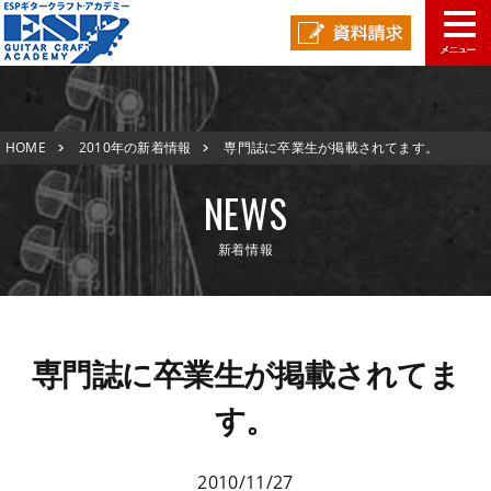
学校概要
HOME
2010年の新着情報
専門誌に卒業生が掲載されてます。
学科コース
メッセージ
ESPヒストリー
学校の特長
NEWS
入学案内
学科・コース紹介
新着情報
就職進路指導
募集要項
学費について
学生マンション
スペシャル
学費サポート
短期大学併修制度
就職進路指導
就職実績
卒業生紹介
専門誌に卒業生が掲載されてま
よくある質問
各校紹介
イベント
学生作品
来校アーティスト
す。
アーティストメッセージ
講師の腕自慢
東京校
オープンキャンパス
資料請求
2010/11/27