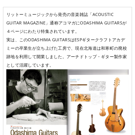
大阪校
コラム
GCAの人気動画紹介
お問い合わせ
リットーミュージックから発売の音楽雑誌「ACOUSTIC
GUITAR MAGAZINE」通称アコマガにODASHIMA GUITARSが
４ページにわたり特集されています。
実は、このODASHIMA GUITARSはESPギタークラフトアカデ
ミーの卒業生が立ち上げた工房で、現在北海道は和寒町の廃校
跡地を利用して開業しました。アーチドトップ・ギター製作家
として活躍しています。