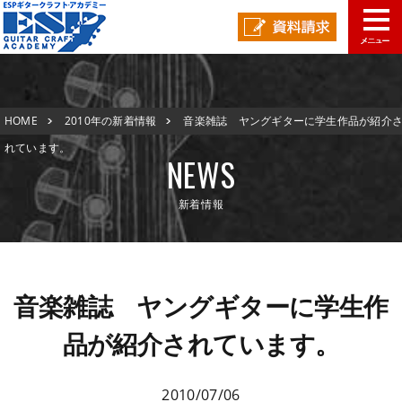
学校概要
HOME
2010年の新着情報
音楽雑誌 ヤングギターに学生作品が紹介
学科コース
メッセージ
ESPヒストリー
学校の特長
れています。
NEWS
入学案内
学科・コース紹介
新着情報
就職進路指導
募集要項
学費について
学生マンション
スペシャル
学費サポート
短期大学併修制度
就職進路指導
就職実績
卒業生紹介
音楽雑誌 ヤングギターに学生作
よくある質問
各校紹介
イベント
学生作品
来校アーティスト
品が紹介されています。
アーティストメッセージ
講師の腕自慢
東京校
オープンキャンパス
資料請求
2010/07/06