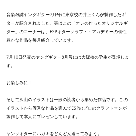
大阪校
コラム
GCAの人気動画紹介
お問い合わせ
音楽雑誌ヤングギター7月号に東京校の井上くんが製作したギ
ターが紹介されました。実はこの「オレの作ったオリジナルギ
ター」のコーナーは、ESPギタークラフト・アカデミーの個性
豊かな作品を毎月紹介しています。
7月10日発売のヤングギター8月号には大阪校の学生が登場しま
す。
お楽しみに！
そして沢山のイラストは一般の読者から集めた作品です。この
イラストから優秀な作品を選んでESPのプロのクラフトマンが
製作して本人にプレゼンしています。
ヤングギターにハガキをどんどん送ってみよう。