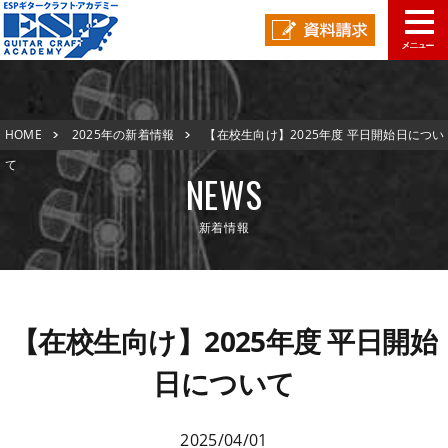
学校概要
HOME
2025年の新着情報
【在校生向け】2025年度 平日開始日につい
学科コース
メッセージ
ESPヒストリー
学校の特長
て
NEWS
入学案内
学科・コース紹介
新着情報
就職進路指導
募集要項
学費について
学生マンション
スペシャル
学費サポート
短期大学併修制度
就職進路指導
就職実績
卒業生紹介
【在校生向け】2025年度 平日開始
よくある質問
各校紹介
イベント
学生作品
来校アーティスト
日について
アーティストメッセージ
講師の腕自慢
東京校
オープンキャンパス
資料請求
2025/04/01