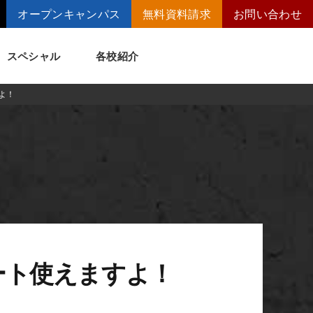
オープンキャンパス
無料資料請求
お問い合わせ
スペシャル
各校紹介
よ！
トメッセージ
講師の腕自慢
ート
短期大学併修制度
ート使えますよ！