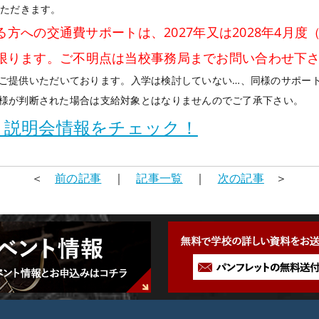
いただきます。
れる方への交通費サポートは、2027年又は2028年4月度（
限ります。ご不明点は当校事務局までお問い合わせ下
様からご提供いただいております。入学は検討していない…、同様のサポ
様が判断された場合は支給対象とはなりませんのでご了承下さい。
・説明会情報をチェック！
＜
前の記事
｜
記事一覧
｜
次の記事
＞