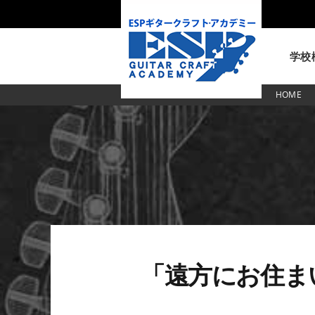
学校
HOME
東京校
「遠方にお住ま