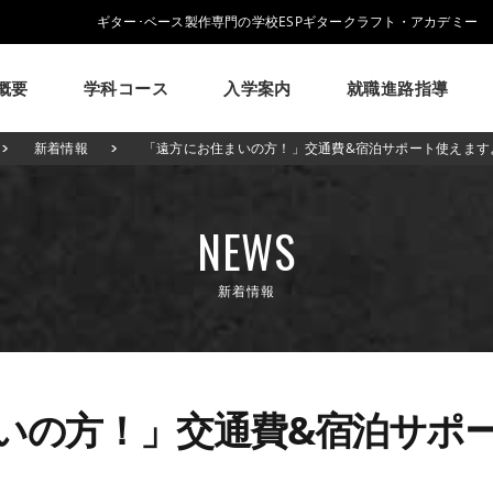
ギター･ベース製作専門の学校ESPギタークラフト・アカデミー
概要
学科コース
入学案内
就職進路指導
学校概要
学科コース
入学案内
就職進路指導
ESPについて
新着情報
「遠方にお住まいの方！」交通費&宿泊サポート使えます
ESPギタークラフトアカデミーについて
ESPギタークラフトアカデミーの学科・コースのご紹介
募集要項・学生寮・マンション等について
就職実績・就職活動支援のご紹介
イベント
学生作品
来校アーティスト
アーティス
大阪校
メッセージ
学科・コース紹介
募集要項
就職進路指導
学費について
ESPヒストリー
就職実績
学生マンション
卒業生紹介
学校の特長
学費サポ
NEWS
コラム
GCAの人気動画紹介
よくある質問
新着情報
いの方！」交通費&宿泊サポ