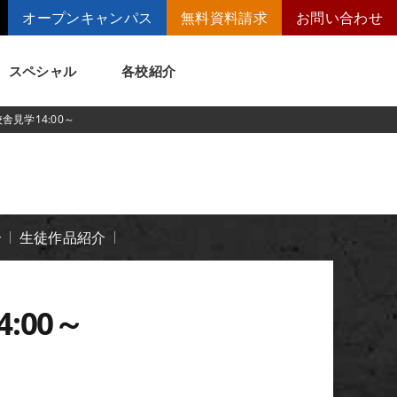
オープンキャンパス
無料資料請求
お問い合わせ
スペシャル
各校紹介
舎見学14:00～
トメッセージ
講師の腕自慢
ート
短期大学併修制度
介
生徒作品紹介
:00～