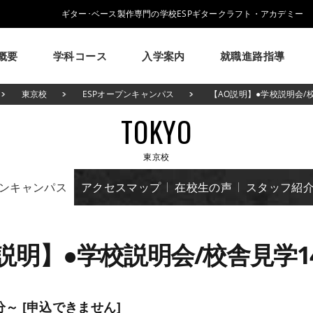
ギター･ベース製作専門の学校ESPギタークラフト・アカデミー
概要
学科コース
入学案内
就職進路指導
学校概要
学科コース
入学案内
就職進路指導
ESPについて
東京校
ESPオープンキャンパス
【AO説明】●学校説明会/校
ESPギタークラフトアカデミーについて
ESPギタークラフトアカデミーの学科・コースのご紹介
募集要項・学生寮・マンション等について
就職実績・就職活動支援のご紹介
TOKYO
イベント
学生作品
来校アーティスト
アーティス
大阪校
メッセージ
学科・コース紹介
募集要項
就職進路指導
学費について
ESPヒストリー
就職実績
学生マンション
卒業生紹介
学校の特長
学費サポ
東京校
コラム
GCAの人気動画紹介
よくある質問
プンキャンパス
アクセスマップ
在校生の声
スタッフ紹
説明】●学校説明会/校舎見学14
時00分～ [申込できません]