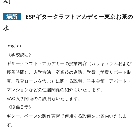
ん]
学校概要
在校生の声
場所
ESPギタークラフトアカデミー東京お茶の
学科コース
メッセージ
ESPヒストリー
学校の特長
水
スタッフ紹介
入学案内
学科・コース紹介
img1c>
生徒作品紹介
《学校説明》
就職進路指導
募集要項
学費について
学生マンション
ギタークラフト・アカデミーの授業内容（カリキュラムおよび
授業時間）、入学方法、卒業後の進路、学費（学費サポート制
スペシャル
学費サポート
短期大学併修制度
就職進路指導
就職実績
卒業生紹介
度、教育ローンを含む）に関する説明、学生会館・アパート・
よくある質問
マンションなどの住居関係の紹介もいたします。
各校紹介
イベント
学生作品
来校アーティスト
※AO入学関連のご説明もいたします。
《設備見学》
アーティストメッセージ
講師の腕自慢
東京校
オープンキャンパス
資料請求
ギター、ベースの製作実習で使用する設備をご案内いたしま
大阪校
コラム
GCAの人気動画紹介
す。
お問い合わせ