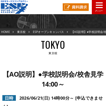
東京校TOP
HOME
東京校
ESPオープンキャンパス
【AO説明】●学校説明会/
新着情報
舎見学14:00～
TOKYO
ESPオープンキャンパス
東京校
アクセスマップ
東京校TOP
在校生の声
【AO説明】●学校説明会/校舎見学
新着情報
14:00～
スタッフ紹介
ESPオープンキャンパス
生徒作品紹介
日時
2026/06/21(日) 14時00分～ [申込できませ
アクセスマップ