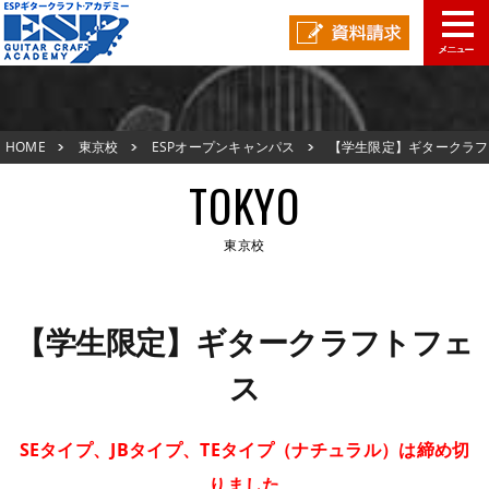
東京校TOP
HOME
東京校
ESPオープンキャンパス
【学生限定】ギタークラフ
新着情報
トフェス
TOKYO
ESPオープンキャンパス
東京校
アクセスマップ
東京校TOP
在校生の声
【学生限定】ギタークラフトフェ
新着情報
ス
スタッフ紹介
ESPオープンキャンパス
生徒作品紹介
SEタイプ、JBタイプ、TEタイプ（ナチュラル）は締め切
アクセスマップ
りました