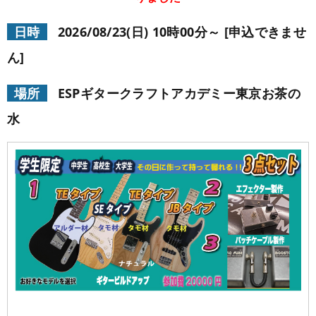
学校概要
在校生の声
日時
2026/08/23(日) 10時00分～ [申込できませ
学科コース
ん]
メッセージ
ESPヒストリー
学校の特長
スタッフ紹介
入学案内
場所
ESPギタークラフトアカデミー東京お茶の
学科・コース紹介
生徒作品紹介
水
就職進路指導
募集要項
学費について
学生マンション
スペシャル
学費サポート
短期大学併修制度
就職進路指導
就職実績
卒業生紹介
よくある質問
各校紹介
イベント
学生作品
来校アーティスト
アーティストメッセージ
講師の腕自慢
東京校
オープンキャンパス
資料請求
大阪校
コラム
GCAの人気動画紹介
お問い合わせ