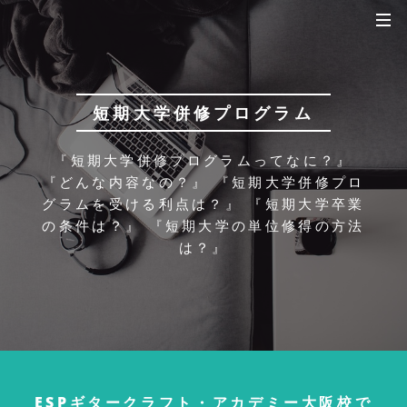
短期大学併修プログラム
『短期大学併修プログラムってなに？』
『どんな内容なの？』
『短期大学併修プロ
グラムを受ける利点は？』
『短期大学卒業
の条件は？』
『短期大学の単位修得の方法
は？』
ESPギタークラフト・アカデミー大阪校で